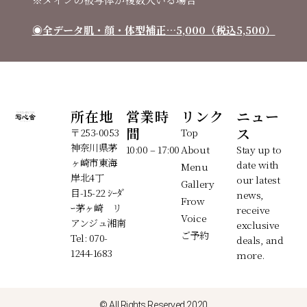
◉
全データ肌・顔・体型補正
…5
,000（税込5,500）
所在地
営業時
リンク
ニュー
間
ス
〒253-0053
Top
神奈川県茅
10:00 – 17:00
About
Stay up to
ヶ崎市東海
date with
Menu
岸北4丁
our latest
Gallery
目-15-22 ｼｰﾀﾞ
news,
Frow
ｰ茅ヶ崎 リ
receive
Voice
アンジュ湘南
exclusive
ご予約
Tel: 070-
deals, and
1244-1683
more.
© All Rights Reserved 2020